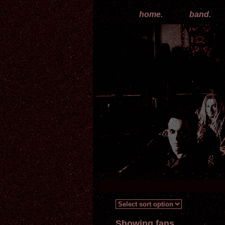
home.
band.
Showing fans...