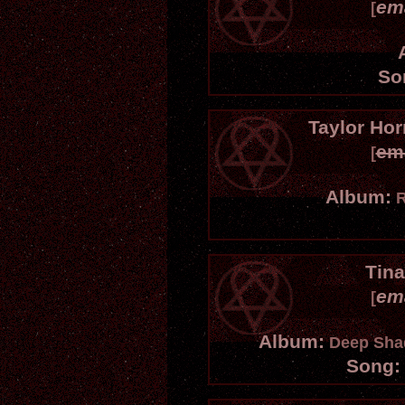
em
[
So
Taylor Hor
em
[
Album:
R
Tina
em
[
Album:
Deep Shad
Song: