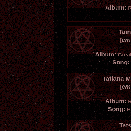
Album:
R
Tai
em
[
Album:
Great
Song:
Tatiana M
em
[
Album:
R
Song:
Bu
Tat