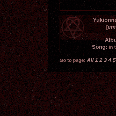
Yukionn
em
[
Alb
Song:
In 
All
1
2
3
4
5
Go to page: