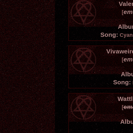
Vale
em
[
Albu
Song:
Cyani
Vivaweir
em
[
Alb
Song:
Wattl
em
[
Alb